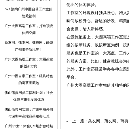
伦比的休闲体验。
WX预约广州中圈自带工作室的
工作室的环境设计独具匠心。踏入
隐藏福利
瞬间放松身心。舒适的沙发、精美
广州大圈高端工作室，打造顶级
会更换，给人新鲜感。
休闲空间
在设施配备上，大圈高端工作室更
条友网、蒲友网、蒲典网，解锁
缓的按摩服务。以按摩区为例，按
广州喝茶新境界！
服务也是工作室的一大亮点。工作
‌广州大圈高端工作室‌：大圈茶室
的服务方案。比如，健身教练会为
的创新方向
此外，工作室还经常举办各种主题
广州中圈自带工作室：独具特色
平台。
的喝茶宝藏地
广州大圈高端工作室凭借其独特的
佛山蒲典网员工福利计划：社会
保障与职业发展体系
佛山蒲典网实测：广州中圈外围
与深圳中高端品茶服务汇总
上一篇：
条友网、蒲友网、蒲典
广州qm女：体验QM场所独特魅